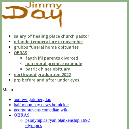
dwls
knowing
of
violation
florida
salary of healing place church pastor
orlando temperature in november
grubbs funeral home obituaries
OBRAS
fayth ifil parents divorced
non moral premise example
patrick hines obituary
northwood graduation 2022
prp before and after under eyes
Menu
andrew goldberg tao
half moon bay news homicide
george stevens comedian wiki
OBRAS
paralympics ryan blankenship 1992
olympics