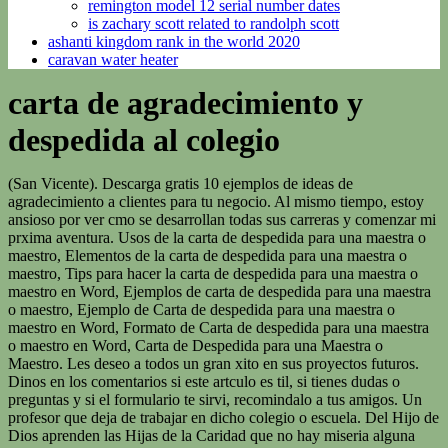
remington model 12 serial number dates
is zachary scott related to randolph scott
ashanti kingdom rank in the world 2020
caravan water heater
carta de agradecimiento y
despedida al colegio
(San Vicente). Descarga gratis 10 ejemplos de ideas de agradecimiento a clientes para tu negocio. Al mismo tiempo, estoy ansioso por ver cmo se desarrollan todas sus carreras y comenzar mi prxima aventura. Usos de la carta de despedida para una maestra o maestro, Elementos de la carta de despedida para una maestra o maestro, Tips para hacer la carta de despedida para una maestra o maestro en Word, Ejemplos de carta de despedida para una maestra o maestro, Ejemplo de Carta de despedida para una maestra o maestro en Word, Formato de Carta de despedida para una maestra o maestro en Word, Carta de Despedida para una Maestra o Maestro. Les deseo a todos un gran xito en sus proyectos futuros. Dinos en los comentarios si este artculo es til, si tienes dudas o preguntas y si el formulario te sirvi, recomindalo a tus amigos. Un profesor que deja de trabajar en dicho colegio o escuela. Del Hijo de Dios aprenden las Hijas de la Caridad que no hay miseria alguna que puedan considerar como extraa a ellas. Carta de agradecimiento por una entrevista, perfecta para cuando se postula a un cargo o puesto y se demuestra verdadero inters por el trabajo. Guardar mi nombre, correo electrnico y sitio web en este navegador para la prxima vez que haga un comentario. Vocativo: Evidentemente va dirigida a nuestro profesor o maestra. # 49 He crecido de una manera que nunca esper mientras trabajaba con todos ustedes. Documento referente: PEVI. Vive la vida que has imaginado.Henry David Thoreau, Vive bajo el sol, nada en el mar, bebe el aire salvaje.Ralph Waldo Emerson, La vida es una aventura atrevida o nada en absoluto.Helen Keller, La amistad es la fuente de los mayores placeres, y sin amigos, incluso las actividades ms agradables se vuelven tediosas.Toms de Aquino, Haz de tu vida una misin, no un intermedio.Arnold H. Glasgow, S lento para entablar amistad; pero cuando ests dentro, contina firme y constante.Scrates. Espero continuar con nuestras amistades y les deseo a todos lo mejor. El final es el del curso vigente y el inicio es del verano con las actividades propias del tiempo. Siempre ocuparn un espacio en mi corazn. EDITORIAL. Todos nos preparamos para iniciar un verano, tambin, excepcional. var alS = 1021 % 1000; Genera unas acciones formativas sistematicas, actualizadas, motivadoras, acordes a los ejes que Plan de Formacion propone. Ahora que terminamos la Educacin preparatoria, le queremos agradecer, como asesora de nuestro grupo, el esmero que tuvo para nuestra educacin y su ayuda en los trmites administrativos, a pesar de nuestra inexperiencia y torpeza. En el ltimo prrafo de la carta agradecemos el tiempo y la paciencia que nos tuvieron, y sobre todo, lo que nos ensearon, ms all de lo acadmico, las lecciones de vida que nos dejaron. Carta de despedida del curso escolar 2020-2021. Tambin damos gracias por cada Comunidad y Hermana, por haber permanecido sirviendo a los pobres derrochando amor y ofreciendo el propio testimonio en las ocupaciones de cada da, all donde cada una se encontraba. comedores Para la solidaridad cualquier fecha es buena! Todas estos servicios en territorio espaol. El secreto de la vida es atreverse. Les deseo lo mejor a cada uno de ustedes y espero seguir en contacto. Carta al alumnado y a las familias Fin de Curso - 3 ESO. Poseerlo, reclamarlo, vivirlo, hacer lo mejor que pueda con l .Hillary Clinton, Ya no vivimos la vida. } Se fomenta la implicacin de los mayores en el Proyecto comn, cada uno desde su propia capacidad, aportando sus conocimientos y dones y repercutiendo en el bienestar del grupo y en la percepcin positiva de sentirnos tiles para los dems. Destinatario. No olvides ponerte atentamente y tu nombre. Celebracin de la Eucarista en honor a San Vicente de Pal, La Familia Vicenciana celebra la Fiesta de San Vicente de Pal, Da Internacional contra la explotacin sexual y la trata de personas, Hoy ha sido un da de los que merece la pena vivirlo plenamente. Supongo que tambin est bien admitir ahora que todos vosotros me habis mantenido alerta todo este tiempo. del grupo Santa Catalina de Pozoblanco celebra la Festividad de San Vicente, Reconocimiento a Sor Ana Mara Ruz, H.C., Premio Dr. Glvez Ginachero, Celebracin del Da Internacional de las personas mayores 2022, BIENVENIDA Y DESPEDIDA CONTIGO EN EL CENTRO, FIESTA DE LA VIRGEN MILAGROSA EN TEJEDA LA SOLANA , Convivencia de la Asociacin de la Medalla Milagrosa de Almera, Asociacin de Caridad de San Vicente de Pal, Con la procesin de la Virgen Milagrosa se clausura la celebracin del centenario, Juntos en un viaje para acompaar a refugiados, desplazados internos y vctimas de la trata de personas, Peregrinacin al Santuario de Nuestra Seora del Pino en Tenor, Bendicin de la Virgen de Martirio en Ugjar, La Casa Provincial de Espaa Sur acoge la Conferencia Internacional ACOMPANANDO EL VIAJE DE UN REFUGIADO de la Alianza Famvin, Presentacin de Sor Remedios Lpez Sorlzano y despedida de Sor Francisca Rosales y Sor Cristina Mgica, Peregrinacin anual de la Asociacin Medalla Milagrosa de la dicesis Nivariense, Encuentro Covide-Amve en Granada: "Cuenta lo que has visto y odo", El Seor ha estado grande con nosotros y estamos alegres, Va Crucis por la Paz en el Colegio La Marina, Encuentro Regional Canarias de la Asociacin Nacional de Caridad de San Vicente de Pal, Carta de la Visitadora con motivo de la Encarnacin 2022, VIVAMOS NUESTRA RENOVACIN EN CLAVE SINODAL, 100 aos de Ilusin y Entrega al Seor en el servicio a los Pobres, Formacin en atencin centrada en la persona en el Asilo Dulce Nombre de Mara, ASAMBLEA DIOCESANA AMM SEVILLA CAMINANDO CON ESPERANZA, El Amor de Dios ha llegado a la Crcel de Sevilla, Navidad en el Asilo Dulce Nombre de Mara, XXXVII ENCUENTRO REGIONAL ASOCIACIN DE CARIDAD DE SAN VICENTE DE PAL, Los comedores sociales Virgen Poderosa y Valvanuz piden auxilio, Fiesta de La MIlagrosa en Dulce Nombre de Mara, Acuarelas solidarias a beneficio del Comedor Social de Triana, Estudios Vicencianos Interprovinciales 2021, La Asamblea General en Pars se celebrar del 29 de octubre al 21 de noviembre de 2021, DEDICACIN MARCHA PROCESIONAL A LAS HIJAS DE LA CARIDAD EN LANJARN, SOR MARA ARANDA, 100 AOS DE VIDA, LLAMADA A SER HIJA DE LA CARIDAD PARA SERVIR A SUS AMOS Y SEORES, LOS MS POBRES Y NECESITADOS, Ser profeca para las generaciones jvenes, SI EL SEOR NO GUARDA LA CIUDAD, EN VANO VIGILAN LOS CENTINELAS, Encuentro Interprovincial de Hermanas de 18 a 26 aos de Vocacin, Sor Mara del Castillo Arriaza del Barrio, EXPERIENCIA DE SERVICIO EN EL COMEDOR Y GUARDERA SANTA TERESA DE LA PALMA- PALMILLA (MLAGA). La base de la atencin integrada est en la interdisciplinariedad de nuestros equipos, donde de forma sinrgica se trabaja para proporcionar una adecuada evaluacin e intervencin sociosanitaria. Implica reconocer la capacidad de que decidan y se regulen por s mismo, programando la propia vida y actuando responsablemente, a partir de los propios valores y creencias. Me enseaste el valor de trabajar duro pero tambin de dedicar tiempo a disfrutar de quienes te rodean. Vivir con alegra el don de la Vocacin Misionera, desde una Comunidad caracterizada por: la vida de oracin Podemos escribir su nombre completo, o bien, mencionar la forma en que nos peda que nos dirigiramos a el o ella, o incluso mencionar ambas formas. La carta de despedida para un maestro o maestra debe ser al mismo tiempo una carta y un discurso, por lo que debe ser y orse interesante y emotiva, demostrando que aprendimos bien lo que nos ensearon y cumpliendo con los elementos de las cartas. Presta especial atencion a la Funcion directiva y a la buena gestion de las relaciones. Las referencias son para Fernando Gonzlez , quien lleva a cabo su gira de despedida como tenista. Carta de despedida por cambio de escuela. Al dejarlos, es de todo corazn que les deseo lo mejor. Esperamos que te sientas orgulloso de la profesin que has elegido y que, aunque la mayora de las veces no recibas el reconocimiento que mereces, tu dedicacin, tu cario y tu experiencia dejen un legado de vida en las personas que tocas. Hablar de ti es como hablar de la ms bella poesa, hablar de ti es imposible, porque no terminara. Conociendo que el fin principal para el que Dios ha llamado y reunido a las Hijas de la Caridad es para honrar a Nuestro Seor Jesucristo como manantial y modelo de toda caridad, sirvindole corporal y espiritualmente en la persona de los pobres (RC H.C 1,1) y con la preocupacin primordial de darles a conocer a Dios, de anunciar el Evangelio y hacer presente el Reino (C.10a), sabemos que cada una de las obras vicencianas es un lugar privilegiado para la evangelizacin, llamada a ser foco de irradiacin de la Caridad de Cristo. Guardar mi nombre, correo electrnico y sitio web en este navegador para la prxima vez que haga un comentario. # 26 El trabajo en equipo es increble cuando alguien tiene compaeros de trabajo como t. Carta para despedirte de tus alumnos Cada ao cuando llegan estas fechas hay profesores que son conscientes de que sus caminos seguirn trayectorias distintas a las de sus alumnos. Ustedes han sido parte de mi vida diaria y los extraar a todos. Mi nombre es Ral Fernndez, estudiante de 9vo grado del Colegio San Jos de Monterrey. Una carta genrica que puede utilizarse para dar la bienvenida a los nuevos alumnos de primaria en el aula, para despedir a una clase que se grada o para enviar una nota a sus alumnos en cualquier momento para hacerles saber que les anima con estas palabras de nimo que inspiran a sus hijos y alumnos a triunfar: Si miramos para atrs vemos que elementos esenciales de nuestra vida como la salud, las relaciones, el trabajo, los gestos, hbitos se han visto alterados por algo, aparentemente, insignificante que ha provocado, en toda la humanidad, una experiencia comn de vulnerabilidad. Instituciones de atencin al nio, colaborando en la adopcin y facilitando familias de acogida, En programas de nutricin para combatir la desnutricin, Programas de apoyo para los