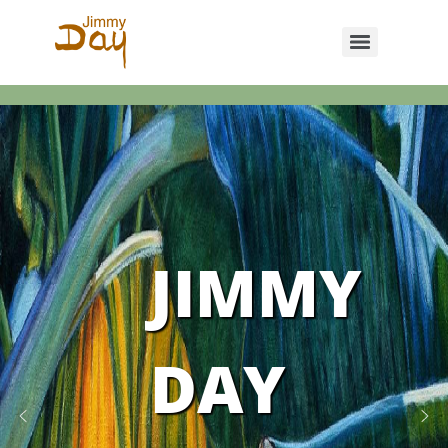
JIMMY
DAY